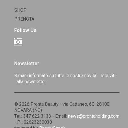
SHOP
PRENOTA
Follow Us
INSTAGRAM
Newsletter
Rimani informato su tutte le nostre novità:
Iscriviti
alla newsletter
© 2026 Pronta Beauty - via Cattaneo, 6C, 28100
NOVARA (NO)
Tel.: 347 622 3133 - Email:
news@prontaholding.com
- PI: 02623230030