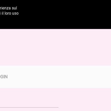
rienza sul
347 622 31 33
 il loro uso
OGIN