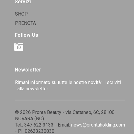
Servizi
SHOP
PRENOTA
Follow Us
INSTAGRAM
Newsletter
Rimani informato su tutte le nostre novità:
Iscriviti
alla newsletter
© 2026 Pronta Beauty - via Cattaneo, 6C, 28100
NOVARA (NO)
Tel.: 347 622 3133 - Email:
news@prontaholding.com
- PI: 02623230030