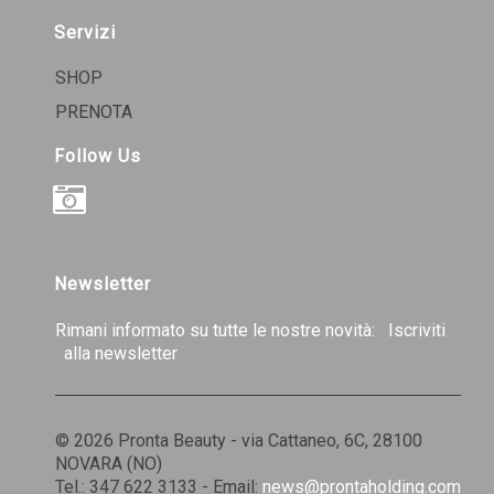
Servizi
SHOP
PRENOTA
Follow Us
INSTAGRAM
Newsletter
Rimani informato su tutte le nostre novità:
Iscriviti
alla newsletter
© 2026 Pronta Beauty - via Cattaneo, 6C, 28100
NOVARA (NO)
Tel.: 347 622 3133 - Email:
news@prontaholding.com